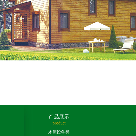
产品展示
product
木屋设备类