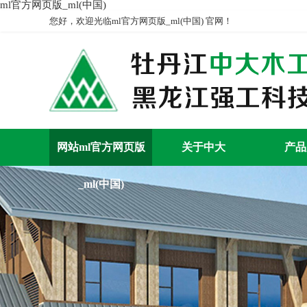
ml官方网页版_ml(中国)
您好，欢迎光临ml官方网页版_ml(中国) 官网！
网站ml官方网页版
关于中大
产品
_ml(中国)