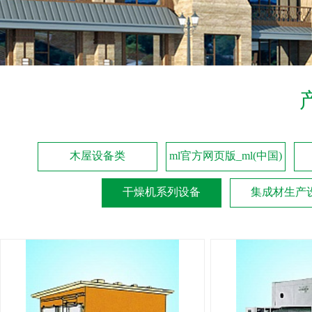
木屋设备类
ml官方网页版_ml(中国)
干燥机系列设备
集成材生产