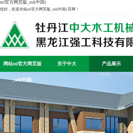
ml官方网页版_ml(中国)
您好，欢迎光临ml官方网页版_ml(中国) 官网！
网站ml官方网页版
关于中大
产品展示
_ml(中国)