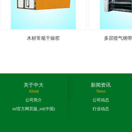
木材常规干燥窑
多层喷气纲
关于中大
新闻资讯
About
News
公司简介
公司动态
ml官方网页版_ml(中国)
行业动态