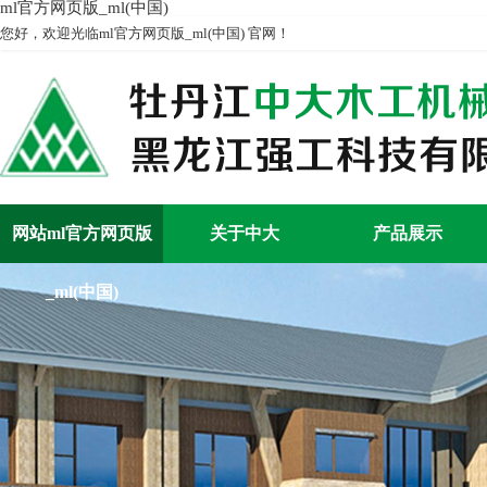
ml官方网页版_ml(中国)
您好，欢迎光临ml官方网页版_ml(中国) 官网！
网站ml官方网页版
关于中大
产品展示
_ml(中国)